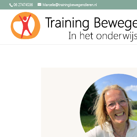
06 27474536
Marcelle@trainingbewegendleren.nl