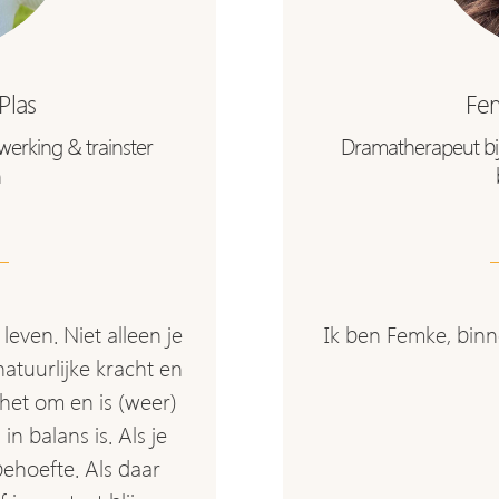
Plas
Fe
rwerking & trainster
Dramatherapeut bij
n
leven. Niet alleen je
Ik ben Femke, binne
natuurlijke kracht en
 het om en is (weer)
in balans is. Als je
 behoefte. Als daar