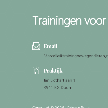
Trainingen voor
Email
Marcelle@trainingbewegendleren.n
Praktijk
Jan Ligthartlaan 1
3941 BG Doorn
Copyright © 2026 |
Privacy Policy