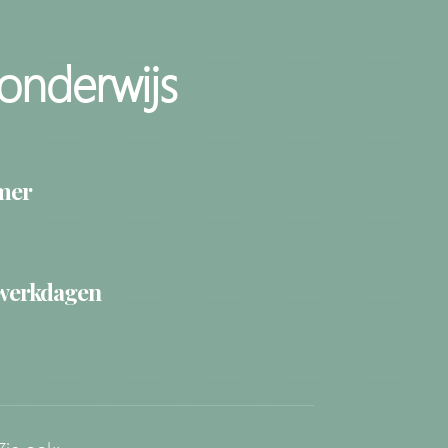
onderwijs
mer
 werkdagen
Zie ook: