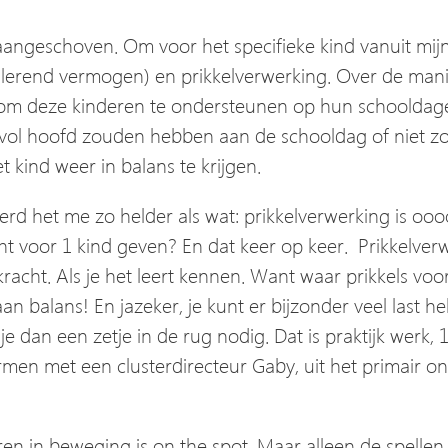
aangeschoven. Om voor het specifieke kind vanuit mijn 
n lerend vermogen) en prikkelverwerking. Over de man
s om deze kinderen te ondersteunen op hun schooldage
vol hoofd zouden hebben aan de schooldag of niet zo 
 kind weer in balans te krijgen.
erd het me zo helder als wat: prikkelverwerking is o
acht voor 1 kind geven? En dat keer op keer. Prikkelver
Je kracht. Als je het leert kennen. Want waar prikkels 
an balans! En jazeker, je kunt er bijzonder veel last h
 dan een zetje in de rug nodig. Dat is praktijk werk, 1
rmen met een clusterdirecteur Gaby, uit het primair o
eren in beweging is on the spot. Maar alleen de spellen 