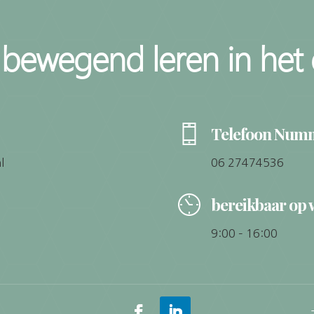
 bewegend leren in het 
Telefoon Num
l
06 27474536
bereikbaar op
9:00 – 16:00