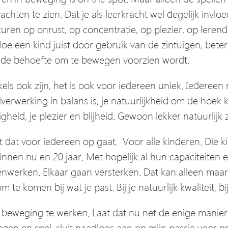
rachten te zien. Dat je als leerkracht wel degelijk invl
turen op onrust, op concentratie, op plezier, op ler
oe een kind juist door gebruik van de zintuigen, beter
an de behoefte om te bewegen voorzien wordt.
ls ook zijn, het is ook voor iedereen uniek. Iedereen 
kelverwerking in balans is, je natuurlijkheid om de hoe
digheid, je plezier en blijheid. Gewoon lekker natuurlijk z
at dat voor iedereen op gaat. Voor alle kinderen. Die k
r, binnen nu en 20 jaar. Met hopelijk al hun capaciteite
amenwerken. Elkaar gaan versterken. Dat kan alleen m
 komen bij wat je past. Bij je natuurlijk kwaliteit, bij 
n beweging te werken. Laat dat nu net de enige manier
gen en spel, sluit naadloos aan op mijn passie voor pr